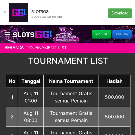
×
SLOTSGG
Download
SLOTSGG Mobile App
MASUK
DAFTAR
TOURNAMENT LIST
BERANDA
TOURNAMENT LIST
No
Tanggal
Nama Tournament
Hadiah
Aug 11
Tournament Gratis
1
500.000
01:00
semua Pemain
Aug 11
Tournament Gratis
2
500.000
03:00
semua Pemain
Aug 11
Tournament Gratis